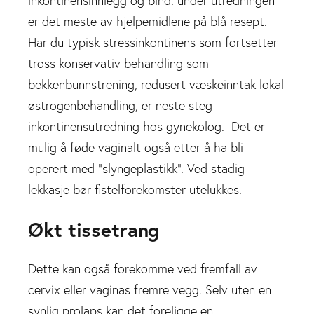
inkontinensinnlegg og bind. under utredningen
er det meste av hjelpemidlene på blå resept.
Har du typisk stressinkontinens som fortsetter
tross konservativ behandling som
bekkenbunnstrening, redusert væskeinntak lokal
østrogenbehandling, er neste steg
inkontinensutredning hos gynekolog. Det er
mulig å føde vaginalt også etter å ha bli
operert med “slyngeplastikk”. Ved stadig
lekkasje bør fistelforekomster utelukkes.
Økt tissetrang
Dette kan også forekomme ved fremfall av
cervix eller vaginas fremre vegg. Selv uten en
synlig prolaps kan det foreligge en