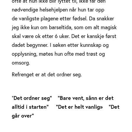
ofte at hun ikke blir lyttet til, ikke får den
nødvendige helsehjelpen når hun tar opp
de vanligste plagene etter fødsel. Da snakker
jeg ikke kun om barseltida, som om alt magisk
skal være ok etter 6 uker. Det er kanskje først
dadet begynner. I søken etter kunnskap og
opplysning, møtes hun ofte med trøst og
omsorg.
Refrenget er at det ordner seg.
“
Det ordner seg”
“Bare vent, sånn
er det
alltid i starten”
“Det er helt vanlig»
“Det
går over”