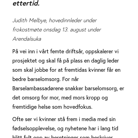
ettertid.
Judith Melbye, hovedinnleder under
frokostmøte onsdag 13. august under
Arendalsuka
På vei inn i vårt femte driftsår, oppskalerer vi
prosjektet og skal få på plass en daglig leder
som skal jobbe for at fremtidas kvinner får en
bedre barselomsorg. For når
Barselambassadørene snakker barselomsorg, er
det omsorg for mor, med mors kropp og
fremtidige helse som hovedfokus.
Ofte ser vi kvinner stå frem i media med sin
fødselsopplevelse, og nyhetene har i lang tid
blitt fylt opp av beretninger som beskriver