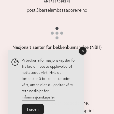
post@barselambassadorene.no
Nasjonalt senter for bekkenbunnshelse (NBH)
Vi bruker informasjonskapsler for
å sikre din beste opplevelse på
nettstedet vårt. Hvis du
fortsetter å bruke nettstedet
vårt, antar vi at du godtar våre
retningslinjer for
informasjonskapsler
© 2025 • Barselambassadørene.
I orden
Personvernerklæring
. Drift Xpressprint