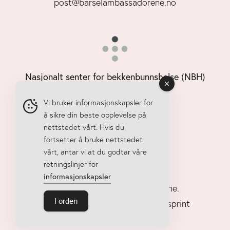
post@barselambassadorene.no
Nasjonalt senter for bekkenbunnshelse (NBH)
Vi bruker informasjonskapsler for
å sikre din beste opplevelse på
nettstedet vårt. Hvis du
fortsetter å bruke nettstedet
vårt, antar vi at du godtar våre
retningslinjer for
informasjonskapsler
© 2025 • Barselambassadørene.
I orden
Personvernerklæring
. Drift Xpressprint